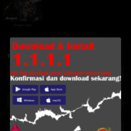
Dragon Tiger
Togel Result
TOTO WUHAN
07-08-2026
9227
HK SIANG
07-08-2026
8867
SG METRO
07-08-2026
9123
SYDNEY
07-08-2026
0158
MALAYSIA SIANG
07-08-2026
4519