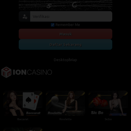
Remember Me
Masuk
Daftar Sekarang
Desktop
Wap
Baccarat
Roulette
Sicbo