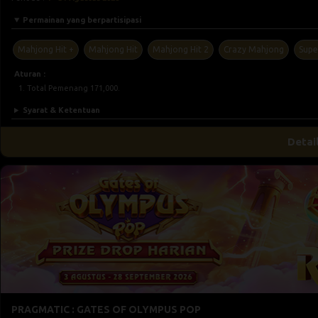
Permainan yang berpartisipasi
Mahjong Hit +
Mahjong Hit
Mahjong Hit 2
Crazy Mahjong
Supe
Aturan :
Total Pemenang 171,000.
Syarat & Ketentuan
Detai
PRAGMATIC : GATES OF OLYMPUS POP