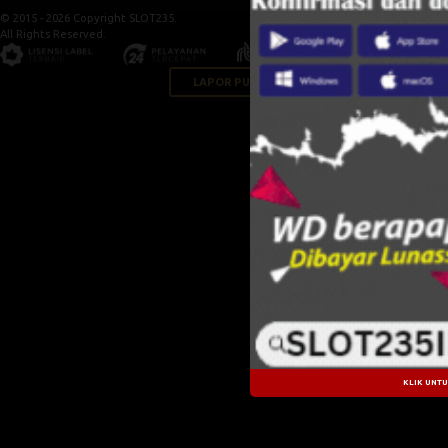
© 2015 - 2026 Copyright SLOT235.
All Rights Reserved.
LAPOR PUSAT
KLIK UNT