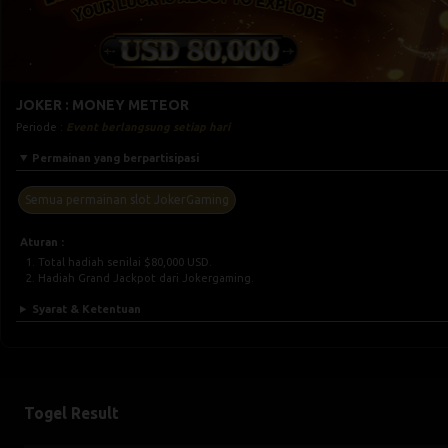
JOKER : MONEY METEOR
Periode :
Event berlangsung setiap hari
Permainan yang berpartisipasi
Semua permainan slot JokerGaming
Aturan :
Total hadiah senilai $80,000 USD.
Hadiah Grand Jackpot dari Jokergaming.
Syarat & Ketentuan
Togel Result