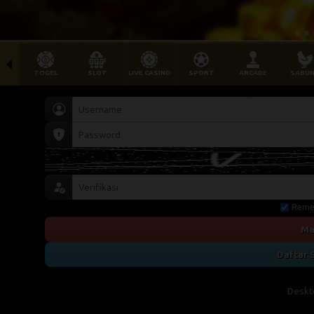
TOGEL
SLOT
LIVE CASINO
SPORT
ARCADE
SABU
Reme
Ma
Daftar 
Deskt