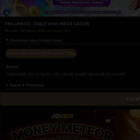
PRAGMATIC : DAILY WINS MEGA GACOR
Periode :
30 Maret 2026 - 28 Maret 2027
Permainan yang berpartisipasi
Semua permainan slot Pragmatic Play
Aturan :
Total hadiah Slot senilai Rp 5,983,200,000 (bagian dari Rp 88,000,000,000).
Syarat & Ketentuan
Detai