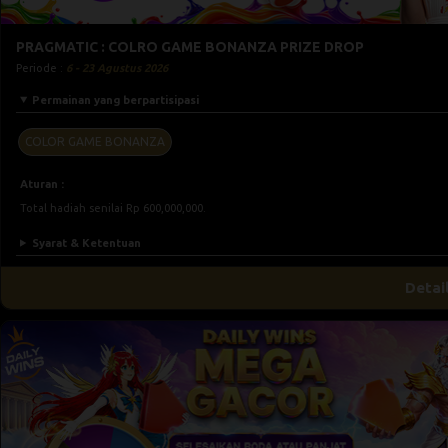
PRAGMATIC : COLRO GAME BONANZA PRIZE DROP
Periode :
6 - 23 Agustus 2026
Permainan yang berpartisipasi
COLOR GAME BONANZA
Aturan :
Total hadiah senilai Rp 600,000,000.
Syarat & Ketentuan
Detai