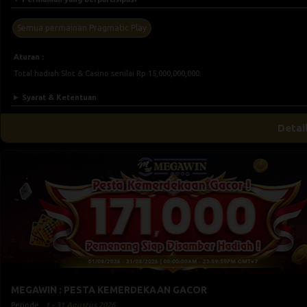
Semua permainan Pragmatic Play
Aturan :
Total hadiah Slot & Casino senilai Rp 15,000,000,000.
Syarat & Ketentuan
Detai
MEGAWIN : PESTA KEMERDEKAAN GACOR
Periode :
1 - 31 Agustus 2026