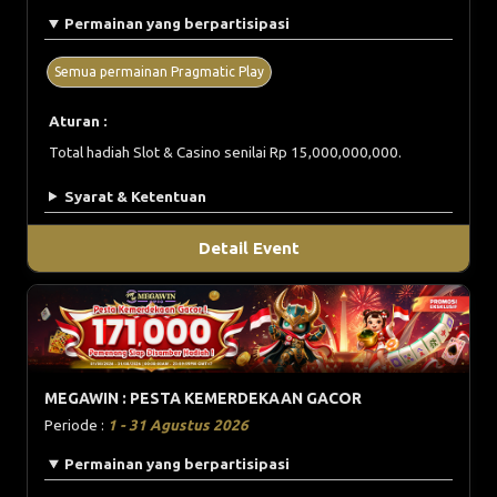
Permainan yang berpartisipasi
Semua permainan Pragmatic Play
Aturan :
Total hadiah Slot & Casino senilai Rp 15,000,000,000.
Syarat & Ketentuan
Detail Event
MEGAWIN : PESTA KEMERDEKAAN GACOR
Periode :
1 - 31 Agustus 2026
Permainan yang berpartisipasi