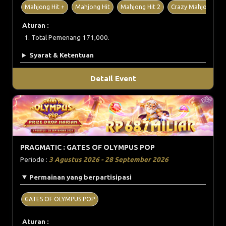
Mahjong Hit +
Mahjong Hit
Mahjong Hit 2
Crazy Mahjong
Aturan :
Total Pemenang 171,000.
Syarat & Ketentuan
Detail Event
PRAGMATIC : GATES OF OLYMPUS POP
Periode :
3 Agustus 2026 - 28 September 2026
Permainan yang berpartisipasi
GATES OF OLYMPUS POP
Aturan :