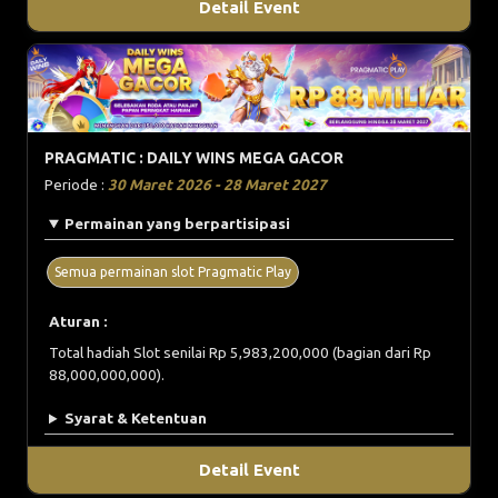
Detail Event
PRAGMATIC : DAILY WINS MEGA GACOR
Periode :
30 Maret 2026 - 28 Maret 2027
Permainan yang berpartisipasi
Semua permainan slot Pragmatic Play
Aturan :
Total hadiah Slot senilai Rp 5,983,200,000 (bagian dari Rp
88,000,000,000).
Syarat & Ketentuan
Detail Event